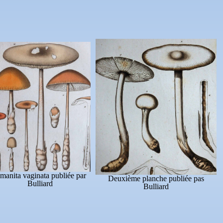
manita vaginata publiée par
Deuxième planche publiée pas
Bulliard
Bulliard