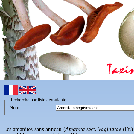
Recherche par liste déroulante
Nom
Les amanites sans anneau (
Amanita
sect.
Vaginatae
(Fr.)