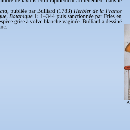
mbre de taxons croît rapidement actuellement dans le
ata
, publiée par Bulliard (1783)
Herbier de la France
que, Botanique
1: 1–344 puis sanctionnée par Fries en
spèce grise à volve blanche vaginée. Bulliard a dessiné
anc.
A