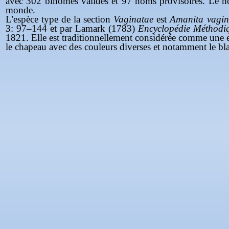
avec 302 binômes valides et 97 noms provisoires. Le no
monde.
L'espèce type de la section
Vaginatae
est
Amanita vagin
3: 97–144 et par Lamark (1783)
Encyclopédie Méthodi
1821. Elle est traditionnellement considérée comme une e
le chapeau avec des couleurs diverses et notamment le bl