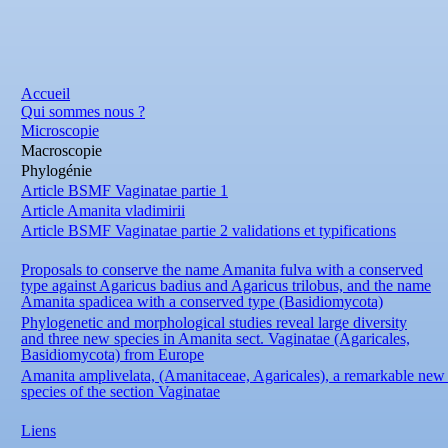
Accueil
Qui sommes nous ?
Microscopie
Macroscopie
Phylogénie
Article BSMF Vaginatae partie 1
Article Amanita vladimirii
Article BSMF Vaginatae partie 2 validations et typifications
Proposals to conserve the name Amanita fulva with a conserved
type against Agaricus badius and Agaricus trilobus, and the name
Amanita spadicea with a conserved type (Basidiomycota)
Phylogenetic and morphological studies reveal large diversity
and three new species in Amanita sect. Vaginatae (Agaricales,
Basidiomycota) from Europe
Amanita amplivelata, (Amanitaceae, Agaricales), a remarkable new
species of the section Vaginatae
Liens